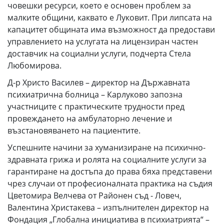
човешки ресурси, което е основен проблем за
малките общини, каквато е Луковит. При липсата на
капацитет общината има възможност да предостави
управлението на услугата на лицензиран частен
доставчик на социални услуги, подчерта Стела
Любомирова.
Д-р Христо Василев – директор на Държавната
психиатрична болница – Карлуково запозна
участниците с практическите трудности пред
провеждането на амбулаторно лечение и
възстановяването на пациентите.
Успешните начини за хуманизиране на психично-
здравната грижа и ролята на социалните услуги за
гарантиране на достъпа до права бяха представени
чрез случаи от професионалната практика на съдия
Цветомира Велчева от Районен съд - Ловеч,
Валентина Христакева – изпълнителен директор на
Фондация „Глобална инициатива в психиатрията“ –