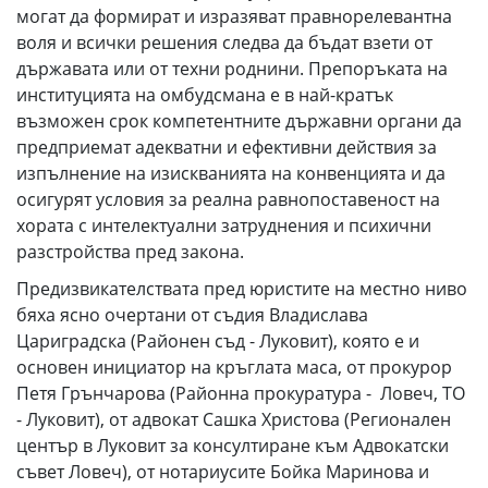
могат да формират и изразяват правнорелевантна
воля и всички решения следва да бъдат взети от
държавата или от техни роднини. Препоръката на
институцията на омбудсмана е в най-кратък
възможен срок компетентните държавни органи да
предприемат адекватни и ефективни действия за
изпълнение на изискванията на конвенцията и да
осигурят условия за реална равнопоставеност на
хората с интелектуални затруднения и психични
разстройства пред закона.
Предизвикателствата пред юристите на местно ниво
бяха ясно очертани от съдия Владислава
Цариградска (Районен съд - Луковит), която е и
основен инициатор на кръглата маса, от прокурор
Петя Грънчарова (Районна прокуратура - Ловеч, ТО
- Луковит), от адвокат Сашка Христова (Регионален
център в Луковит за консултиране към Адвокатски
съвет Ловеч), от нотариусите Бойка Маринова и