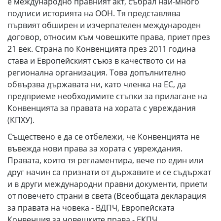
е международно правният акт, събрал най-много
подписи историята на ООН. Тя представлява
първият обширен и изчерпателен международен
договор, относим към човешките права, приет през
21 век. Страна по Конвенцията през 2011 година
става и Европейският съюз в качеството си на
регионална организация. Това допълнително
обвързва държавата ни, като членка на ЕС, да
предприеме необходимите стъпки за прилагане на
Конвенцията за правата на хората с увреждания
(КПХУ).
Съществено е да се отбележи, че Конвенцията не
въвежда нови права за хората с увреждания.
Правата, които тя регламентира, вече по един или
друг начин са признати от държавите и се съдържат
и в други международни правни документи, приети
от повечето страни в света (Всеобщата декларация
за правата на човека - ВДПЧ, Европейската
Конвенция за човешките права - ЕКПЧ,