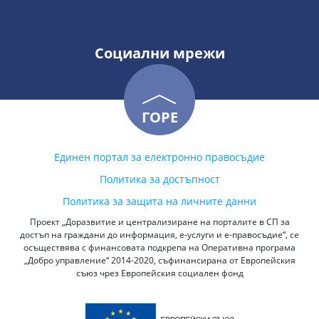
Социални мрежи
ГОРЕ
Единен портал за електронно правосъдие
Политика за достъпност
Политика за защита на личните данни
Проект „Доразвитие и централизиране на порталите в СП за
достъп на граждани до информация, е-услуги и е-правосъдие“, се
осъществява с финансовата подкрепа на Оперативна програма
„Добро управление“ 2014-2020, съфинансирана от Европейския
съюз чрез Европейския социален фонд