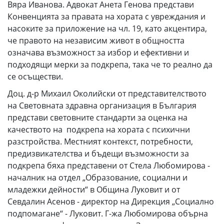
Вяра Иванова. Адвокат Анета Генова представи
Конвенцията за правата на хората с увреждания и
насоките за приложение на чл. 19, като акцентира,
че правото на независим живот в общността
означава възможност за избор и ефективни и
подходящи мерки за подкрепа, така че то реално да
се осъществи.
Доц. д-р Михаил Околийски от представителството
на Световната здравна организация в България
представи световните стандарти за оценка на
качеството на подкрепа на хората с психични
разстройства. Местният контекст, потребности,
предизвикателства и бъдещи възможности за
подкрепа бяха представени от Стела Любомирова -
началник на отдел „Образование, социални и
младежки дейности“ в Община Луковит и от
Севдалин Асенов - директор на Дирекция „Социално
подпомагане“ - Луковит. Г-жа Любомирова обърна