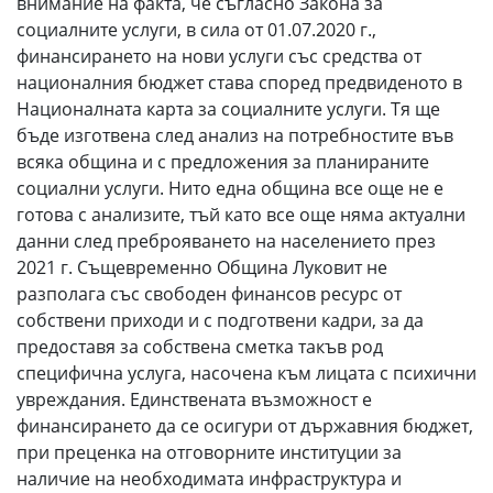
внимание на факта, че съгласно Закона за
социалните услуги, в сила от 01.07.2020 г.,
финансирането на нови услуги със средства от
националния бюджет става според предвиденото в
Националната карта за социалните услуги. Тя ще
бъде изготвена след анализ на потребностите във
всяка община и с предложения за планираните
социални услуги. Нито една община все още не е
готова с анализите, тъй като все още няма актуални
данни след преброяването на населението през
2021 г. Същевременно Община Луковит не
разполага със свободен финансов ресурс от
собствени приходи и с подготвени кадри, за да
предоставя за собствена сметка такъв род
специфична услуга, насочена към лицата с психични
увреждания. Единствената възможност е
финансирането да се осигури от държавния бюджет,
при преценка на отговорните институции за
наличие на необходимата инфраструктура и