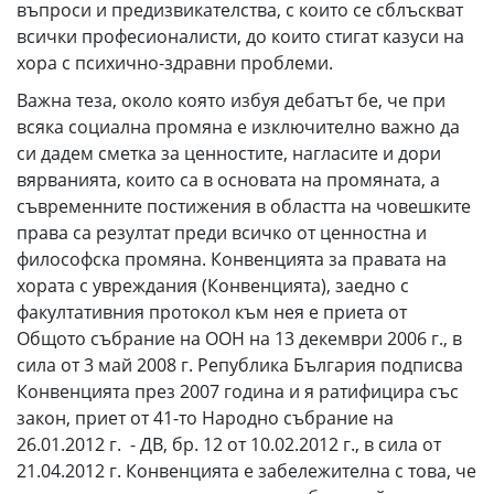
въпроси и предизвикателства, с които се сблъскват
всички професионалисти, до които стигат казуси на
хора с психично-здравни проблеми.
Важна теза, около която избуя дебатът бе, че при
всяка социална промяна е изключително важно да
си дадем сметка за ценностите, нагласите и дори
вярванията, които са в основата на промяната, а
съвременните постижения в областта на човешките
права са резултат преди всичко от ценностна и
философска промяна. Конвенцията за правата на
хората с увреждания (Конвенцията), заедно с
факултативния протокол към нея е приета от
Общото събрание на ООН на 13 декември 2006 г., в
сила от 3 май 2008 г. Република България подписва
Конвенцията през 2007 година и я ратифицира със
закон, приет от 41-то Народно събрание на
26.01.2012 г. - ДВ, бр. 12 от 10.02.2012 г., в сила от
21.04.2012 г. Конвенцията е забележителна с това, че