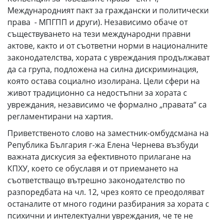
Международният пакт за граждански и политически
права - МПГПП и други). Независимо обаче от
съществуването на тези международни правни
актове, както и от съответни норми в националните
законодателства, хората с увреждания продължават
да са група, подложена на силна дискриминация,
която остава социално изолирана. Цели сфери на
живот традиционно са недостъпни за хората с
увреждания, независимо че формално „правата“ са
регламентирани на хартия.
Приветственото слово на заместник-омбудсмана на
Република България г-жа Елена Чернева възбуди
важната дискусия за ефективното прилагане на
КПХУ, което се обуславя и от приемането на
съответстващо вътрешно законодателство по
разпоредбата на чл. 12, чрез която се преодоляват
останалите от много години разбирания за хората с
психични и интелектуални увреждания, че те не