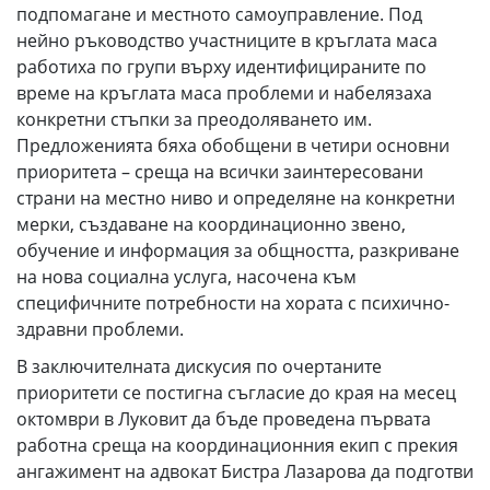
подпомагане и местното самоуправление. Под
нейно ръководство участниците в кръглата маса
работиха по групи върху идентифицираните по
време на кръглата маса проблеми и набелязаха
конкретни стъпки за преодоляването им.
Предложенията бяха обобщени в четири основни
приоритета – среща на всички заинтересовани
страни на местно ниво и определяне на конкретни
мерки, създаване на координационно звено,
обучение и информация за общността, разкриване
на нова социална услуга, насочена към
специфичните потребности на хората с психично-
здравни проблеми.
В заключителната дискусия по очертаните
приоритети се постигна съгласие до края на месец
октомври в Луковит да бъде проведена първата
работна среща на координационния екип с прекия
ангажимент на адвокат Бистра Лазарова да подготви